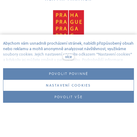
Abychom vám usnadnili procházení stránek, nabídli přizpůsobený obsah
nebo reklamu a mohli anonymně analyzovat návštěvnost, využíváme
soubory cookies. Jejich nastavení upravíte odkazem "Nastavení cookies"
Obchodní podmínky
více
a kdykoliv jej můžete změnit v patičce webu. Podrobnější informace
najdete v našich
Zásadách ochrany osobních údajů
. Souhlasíte s
používáním cookies?
POVOLIT POVINNÉ
GDPR a ochrana osobních údajů
NASTAVENÍ COOKIES
POVOLIT VŠE
Nastavení cookies
This web was designed by Steezy studio and runs on
solidpixels.