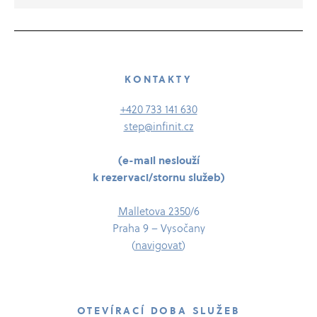
KONTAKTY
+420 733 141 630
step@infinit.cz
(e-​​​mail neslouží
k rezervaci/​​​stornu služeb)
Malletova 2350
/​6
Praha 9 – Vysočany
(
navigovat
)
OTEVÍRACÍ DOBA SLUŽEB