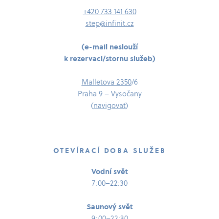
+420 733 141 630
step@infinit.cz
(e-​​​mail neslouží
k rezervaci/​​​stornu služeb)
Malletova 2350
/​6
Praha 9 – Vysočany
(
navigovat
)
OTEVÍRACÍ DOBA SLUŽEB
Vodní svět
7:00–22:30
Saunový svět
9:00–22:30