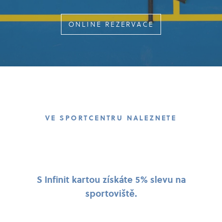
ONLINE REZERVACE
VE SPORTCENTRU NALEZNETE
Stolní tenis
Badminton
Squash
Tenis
S Infinit kartou získáte 5% slevu na
sportoviště.