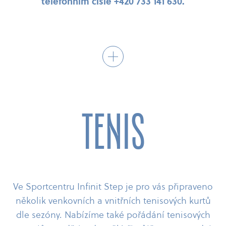
telefonním čísle +420 733 141 630.
Pro vytvoření rezervace je nutné se předem
registrovat. Na jedno telefonní číslo a jeden e-​
mail lze vytvořit pouze jednu registraci.
V případě, že jste držitelem Infinit karty, je
Tenis
možné její propojení s webovými rezervacemi,
při registraci prosím uvádějte číslo pod
čárovým kódem.
Ve Sportcentru Infinit Step je pro vás připraveno
několik venkovních a vnitřních tenisových kurtů
dle sezóny. Nabízíme také pořádání tenisových