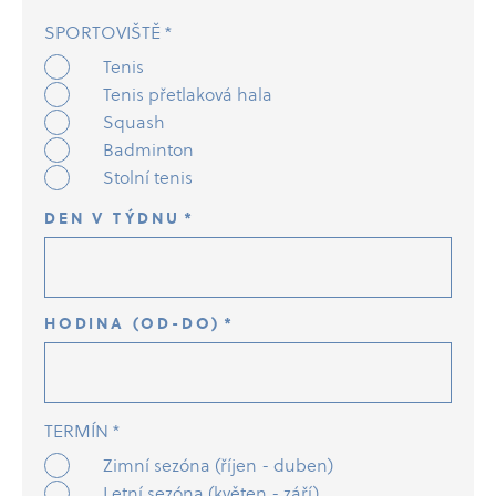
SPORTOVIŠTĚ
*
Tenis
Tenis přetlaková hala
Squash
Badminton
Stolní tenis
DEN V TÝDNU
*
HODINA (OD-DO)
*
TERMÍN
*
Zimní sezóna (říjen - duben)
Letní sezóna (květen - září)