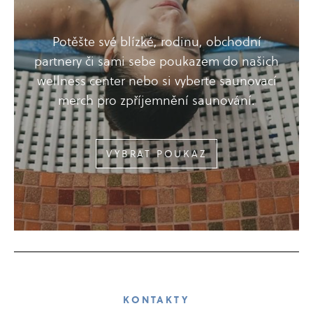
Potěšte své blízké, rodinu, obchodní
partnery či sami sebe poukazem do našich
wellness center nebo si vyberte saunovací
merch pro zpříjemnění saunování.
VYBRAT POUKAZ
KONTAKTY