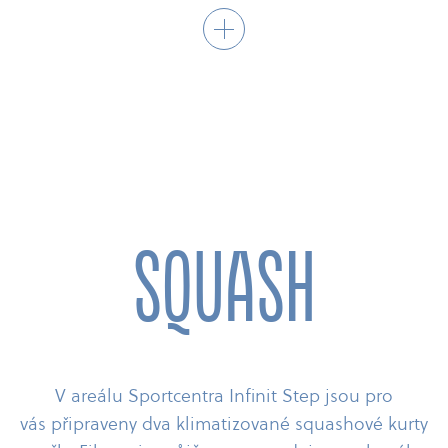
KONTAKT NA TRENÉRY TENISU
Denisa Chládková, tel.: 602 252 470,
email:
info@denisachladkova.cz
Squash
V areálu Sportcentra Infinit Step jsou pro
vás připraveny dva klimatizované squashové kurty