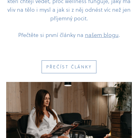
kteří chtějí vědět, proč wellness funguje, jaký má
vliv na tělo i mysl a jak si z něj odnést víc než jen
příjemný pocit.
Přečtěte si první články na
našem blogu
.
PŘEČÍST ČLÁNKY