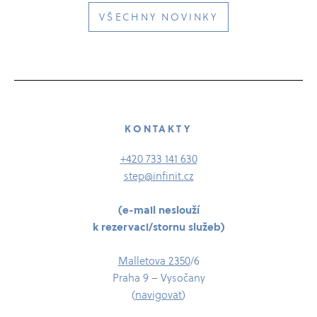
VŠECHNY NOVINKY
KONTAKTY
+420 733 141 630
step@infinit.cz
(e-​​​mail neslouží
k rezervaci/​​​stornu služeb)
Malletova 2350
/​6
Praha 9 – Vysočany
(
navigovat
)